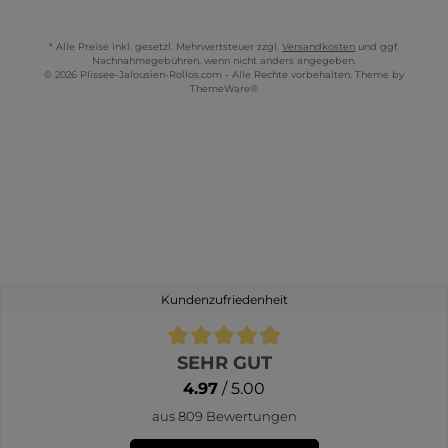
* Alle Preise inkl. gesetzl. Mehrwertsteuer zzgl.
Versandkosten
und ggf.
Nachnahmegebühren, wenn nicht anders angegeben.
© 2026 Plissee-Jalousien-Rollos.com - Alle Rechte vorbehalten. Theme by
ThemeWare®
Kundenzufriedenheit
Durchschnittliche Bewertung von 4.9 von 5 Sternen
SEHR GUT
4.97
/ 5.00
aus 809 Bewertungen