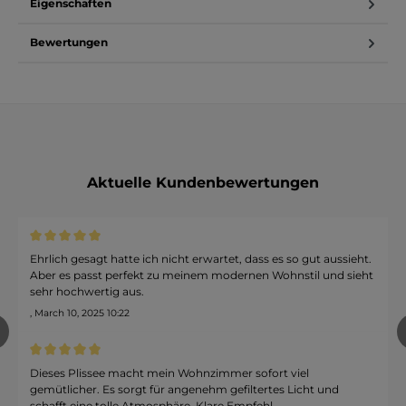
Eigenschaften
Bewertungen
Aktuelle Kundenbewertungen
Durchschnittliche Bewertung von 5 von 5 Sternen
Ehrlich gesagt hatte ich nicht erwartet, dass es so gut aussieht.
Aber es passt perfekt zu meinem modernen Wohnstil und sieht
sehr hochwertig aus.
, March 10, 2025 10:22
revious
Durchschnittliche Bewertung von 5 von 5 Sternen
Dieses Plissee macht mein Wohnzimmer sofort viel
gemütlicher. Es sorgt für angenehm gefiltertes Licht und
schafft eine tolle Atmosphäre. Klare Empfehl...