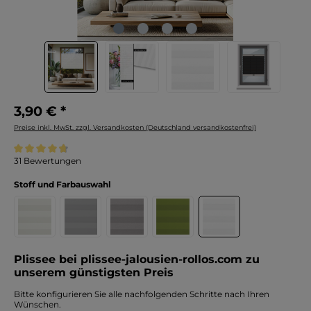
3,90 € *
Preise inkl. MwSt. zzgl. Versandkosten (Deutschland versandkostenfrei)
Durchschnittliche Bewertung von 4.7 von 5 Sternen
31 Bewertungen
Stoff und Farbauswahl
Plissee bei plissee-jalousien-rollos.com zu
unserem günstigsten Preis
Bitte konfigurieren Sie alle nachfolgenden Schritte nach Ihren
Wünschen.