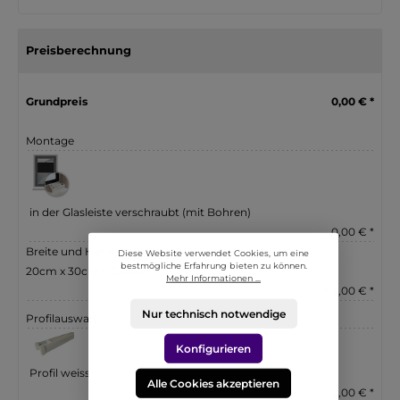
Preisberechnung
Grundpreis
0,00 € *
Montage
in der Glasleiste verschraubt (mit Bohren)
0,00 € *
Breite und Höhe eingeben
Diese Website verwendet Cookies, um eine
bestmögliche Erfahrung bieten zu können.
20cm x 30cm = 0.06 m²
Mehr Informationen ...
+ 3,00 € *
Nur technisch notwendige
Profilauswahl
Konfigurieren
Profil weiss
Alle Cookies akzeptieren
0,00 € *