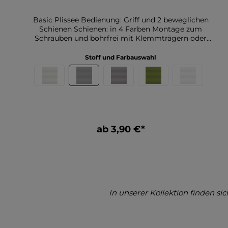
Basic Plissee Bedienung: Griff und 2 beweglichen
Schienen Schienen: in 4 Farben Montage zum
Schrauben und bohrfrei mit Klemmträgern oder
Klebeplatten mögliche Breite bis 110cm mögliche
Höhe bis 220cm Weitere Informationen zu
Stoff und Farbauswahl
unserem Plissee Basic grau: Unser Basic
Plisseestoff P-101.2 in grau, zeichnet sich durch
seine glatte Struktur und schlichte Eleganz aus. Als
halbtransparenter Basic-Stoff in uni Farbe fügt er
sich nahtlos in verschiedene Einrichtungsstile ein
und verleiht Ihren Fenstern einen dezenten,
modernen Look. Die hochwertige Verarbeitung
ab 3,90 €*
sorgt dafür, dass der Stoff langlebig ist und auch
nach längerem Gebrauch seine Form und Farbe
behält. Dank seiner halbtransparenten
Beschaffenheit bietet der Plisseestoff den perfekten
Kompromiss zwischen Lichtdurchlässigkeit und
Blickschutz. Er lässt ausreichend Tageslicht in den
Raum, sorgt aber dennoch für Privatsphäre, indem
In unserer Kollektion finden s
er neugierige Blicke von außen abhält. Diese
Eigenschaften machen den Stoff ideal für
verschiedene Wohnräume wie Wohnzimmer,
Schlafzimmer oder Arbeitszimmer. Er schafft eine