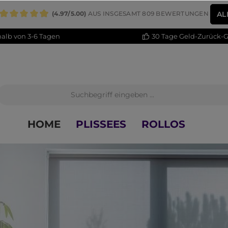
AL
(4.97/5.00)
AUS INSGESAMT 809 BEWERTUNGEN
DURCHSCHNITTLICHE BEWERTUNG VON 4.9 VON 5 STERNEN
alb von 3-6 Tagen
30 Tage Geld-Zurück-G
HOME
PLISSEES
ROLLOS