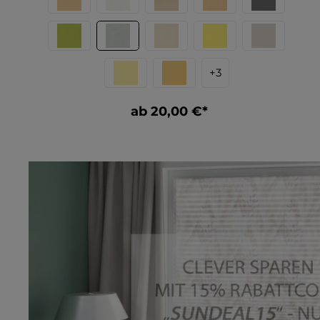
überzeugt, sondern auch zur Funktionalität des
Stoffes beiträgt, indem sie ein einheitliches
Erscheinungsbild von innen und außen bietet. Der
Rollostoff ist vollständig verdunkelnd, was ihn zur
perfekten Blackout-Lösung für Schlafräume,
+
3
Kinderzimmer oder andere Räume macht, in denen
eine komplette Dunkelheit und Sichtschutz
gewünscht sind. Durch seine Stoff Beschaffenheit,
ab 20,00 €*
bietet der Stoff auch einen hervorragenden
Hitzeschutz/Thermo, indem er die
Wärmeeinwirkung von Sonnenstrahlen reduziert
und so das Raumklima auch an heißen Tagen
angenehm kühl hält. Diese Eigenschaften machen
den Stoff ideal für alle, die Wert auf Privatsphäre
und Komfort legen. Für einen günstigen Preis
bekommt man hier viel. Dieser Rollostoff macht
dunkel und ist damit perfekt für jeden, der günstig
und einfach seine Fenster schön machen will –
ohne auf Stil oder Funktion zu verzichten.