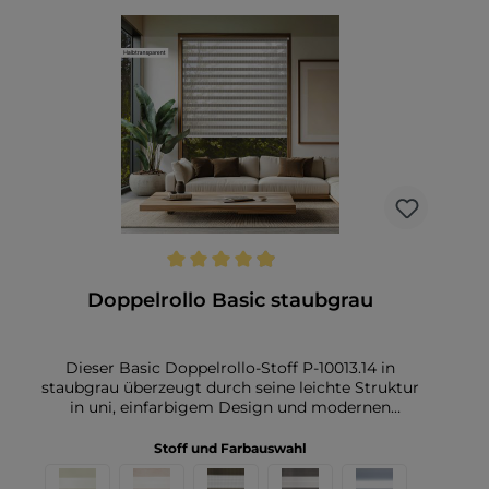
Aufheizen des Raumes an heißen Tagen reduziert.
Somit ist dieser Stoff perfekt geeignet für
Wohnräume, Büros, Schlafzimmer oder
Kinderzimmer.Das Preis-Leistungs-Verhältnis
dieses Wabenplisseestoffs ist hervorragend. Er
bietet eine stilvolle und funktionale Lösung, ohne
dabei das Budget zu sprengen. Zudem ist der Stoff
äußerst pflegeleicht. Eine einfache Handwäsche bei
niedrigen Temperaturen genügt, um ihn in
einwandfreiem Zustand zu halten. Damit ist dieser
Wabenplisseestoff die ideale Wahl für alle, die
Ästhetik, Funktionalität und unkomplizierte Pflege
schätzen.
Durchschnittliche Bewertung von 4.9 von 5 Sternen
Doppelrollo Basic staubgrau
Dieser Basic Doppelrollo-Stoff P-10013.14 in
staubgrau überzeugt durch seine leichte Struktur
in uni, einfarbigem Design und modernen
transparenten Streifen. Die abwechselnd gewebten
transparenten und blickdichten Streifen sorgen für
Stoff und Farbauswahl
eine stilvolle Optik und machen den Stoff zu einem
echten Hingucker in jedem Raum. Die feine