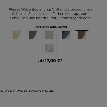
Plissee Wabe Bedienung: Griff und 2 beweglichen
Schienen Schienen: in 4 Farben Montage zum
Schrauben und bohrfrei mit Klemmträgern oder
Klebeplatten mögliche Breite bis 110cm mögliche
Höhe bis 220cm Weitere Informationen zu
Stoff und Farbauswahl
unserem Plissee Wabe mittelbraun: Dieser
Plisseestoff mit Waben-Design P-108.3 in
mittelbraun ist einzigartig. Seine Farbe macht
jeden Raum sofort modern und schön. Auf der
Rückseite ist er weiß. sorgt der Stoff nicht nur für
eine stilvolle Optik, sondern unterstützt auch die
Funktionalität, indem er die Lichtverhältnisse im
ab 17,00 €*
Raum optimal reguliert. Diese Kombination macht
ihn zu einer vielseitigen Wahl für verschiedene
Wohnbereiche.Der Wabenplisseestoff ist
halbtransparent, was ihn ideal für Räume macht, in
denen sowohl Lichtdurchlässigkeit als auch
Sichtschutz gewünscht sind. Er lässt sanftes
Tageslicht herein, während er neugierige Blicke
können bei uns erworben werden.
von außen abwehrt, und schafft so eine angenehme
Atmosphäre. Die weiße Rückseite trägt zusätzlich
zur Hitzeschutz-Funktion bei, indem sie
Sonnenstrahlen effektiv reflektiert und das