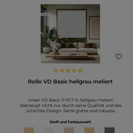
helle und freundliche Atmosphäre, während er
gleichzeitig für den nötigen Sichtschutz sorgt. Der
Plisseestoff bietet einen super Preis. Er ist nicht nur
günstig, sondern auch pflegeleicht. Durch seine
strapazierfähige Materialqualität lässt er sich leicht
reinigen und bleibt formstabil. Eine einfache
Handwäsche bei niedrigen Temperaturen reicht
aus, um den Stoff in einem optimalen Zustand zu
halten. Dieser Plisseestoff ist somit die ideale Wahl
für alle, die Wert auf Funktionalität, Ästhetik und
ein gutes Preis-Leistungs-Verhältnis legen.
Durchschnittliche Bewertung von 4.9 von 5 Sternen
Rollo VD Basic hellgrau meliert
Unser VD Basic P-111.7 in hellgrau meliert
überzeugt nicht nur durch seine Qualität und das
schlichte Design. Seine glatte und robuste
Oberfläche macht es modern und elegant - perfekt
für jede Einrichtung. Auch die Rückseite passt
Stoff und Farbauswahl
farblich wunderbar. Das Rollo ist ideal, um Räume
stilvoll zu verdunkeln., die nicht nur optisch