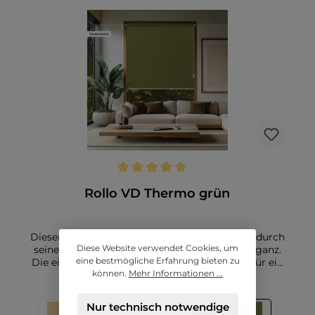
Sonnenstrahlen effektiv reflektiert und so die
Aufheizung des Raumes reduziert. Dadurch bleibt
der Raum auch an warmen Tagen angenehm kühl,
während gleichzeitig die Privatsphäre gewahrt
wird.Dieser Plisseestoff ist preiswert und praktisch
für Ihre Fenster und zudem leicht zu pflegen. und
lässt sich mühelos reinigen. Dieser verdunkelnde
Plisseestoff ist die perfekte Wahl für alle, die eine
effektive Verdunkelung, Hitzeschutz und ein
modernes Design in einem Produkt vereinen
möchten.
Durchschnittliche Bewertung von 5 von 5 Sternen
Rollo VD Thermo grün
Dieser verdunkelnde P-110.15 in grün, besticht durch
Diese Website verwendet Cookies, um
seine hochwertige Struktur und schlichte Eleganz.
eine bestmögliche Erfahrung bieten zu
Die einfarbige Oberfläche in uni Farbe sorgt für ein
können.
Mehr Informationen ...
stilvolles und modernes Design, das sich in jede
Einrichtung mühelos einfügt. Die alubeschichtete
Stoff und Farbauswahl
Rückseite bietet nicht nur eine ansprechende Optik,
Nur technisch notwendige
sondern auch funktionale Vorteile, da sie für eine