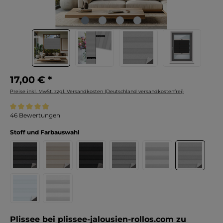
17,00 € *
Preise inkl. MwSt. zzgl. Versandkosten (Deutschland versandkostenfrei)
Durchschnittliche Bewertung von 4.9 von 5 Sternen
46 Bewertungen
Stoff und Farbauswahl
Plissee bei plissee-jalousien-rollos.com zu