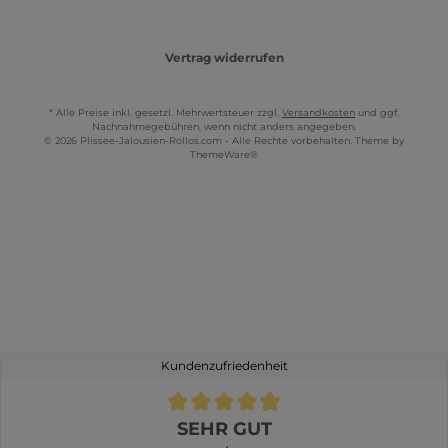
Vertrag widerrufen
* Alle Preise inkl. gesetzl. Mehrwertsteuer zzgl.
Versandkosten
und ggf.
Nachnahmegebühren, wenn nicht anders angegeben.
© 2026 Plissee-Jalousien-Rollos.com - Alle Rechte vorbehalten. Theme by
ThemeWare®
Kundenzufriedenheit
Durchschnittliche Bewertung von 4.9 von 5 Sternen
SEHR GUT