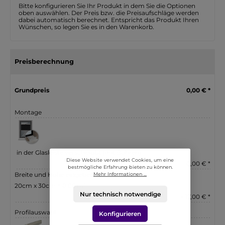
Bitte konfigurieren Sie Ihr Produkt in dem Sie die Optionen
oben auswählen. Der Preis bzw. die Preisaufschläge werden
dabei automatisch berechnet. Entspricht das Produkt Ihren
Wünschen, so legen Sie es in den Warenkorb.
Preisberechnung
Grundpreis
0,00 € *
Montage
in der Glasleiste verschraubt (mit Bohren)
Diese Website verwendet Cookies, um eine
0,00 € *
bestmögliche Erfahrung bieten zu können.
Breite und Höhe eingeben
Mehr Informationen ...
20cm x 30cm = 0.06 m²
Nur technisch notwendige
+ 17,00 € *
Profilauswahl
Konfigurieren