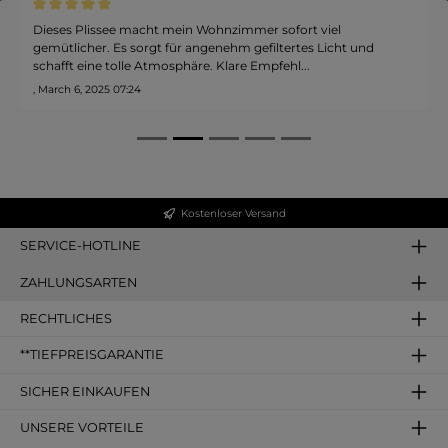
Durchschnittliche Bewertung von 5 von 5 Sternen
Dieses Plissee macht mein Wohnzimmer sofort viel
gemütlicher. Es sorgt für angenehm gefiltertes Licht und
schafft eine tolle Atmosphäre. Klare Empfehl...
, March 6, 2025 07:24
Kostenloser Versand
SERVICE-HOTLINE
ZAHLUNGSARTEN
RECHTLICHES
**TIEFPREISGARANTIE
SICHER EINKAUFEN
UNSERE VORTEILE