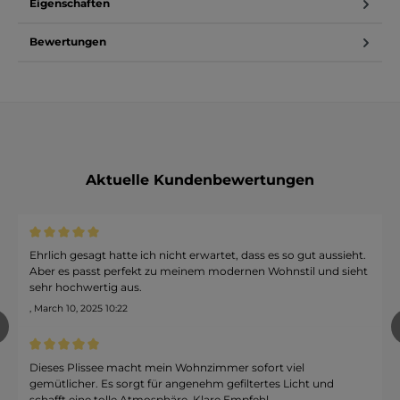
Eigenschaften
Bewertungen
Aktuelle Kundenbewertungen
Durchschnittliche Bewertung von 5 von 5 Sternen
Ehrlich gesagt hatte ich nicht erwartet, dass es so gut aussieht.
Aber es passt perfekt zu meinem modernen Wohnstil und sieht
sehr hochwertig aus.
, March 10, 2025 10:22
revious
Durchschnittliche Bewertung von 5 von 5 Sternen
Dieses Plissee macht mein Wohnzimmer sofort viel
gemütlicher. Es sorgt für angenehm gefiltertes Licht und
schafft eine tolle Atmosphäre. Klare Empfehl...