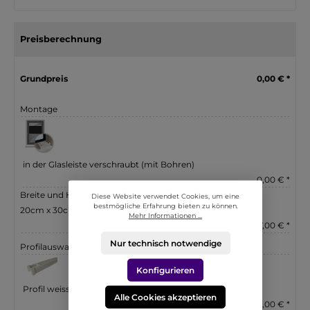
Preisberechnung
Grundpreis
0,00 € *
Montage
in der Glasleiste verschraubt (mit Bohren)
0,00 € *
Breite und Höhe eingeben
Diese Website verwendet Cookies, um eine
bestmögliche Erfahrung bieten zu können.
20cm x 30cm = 0.06 m²
Mehr Informationen ...
+ 17,00 € *
Nur technisch notwendige
Profilauswahl
Konfigurieren
Profil weiss
Alle Cookies akzeptieren
0,00 € *