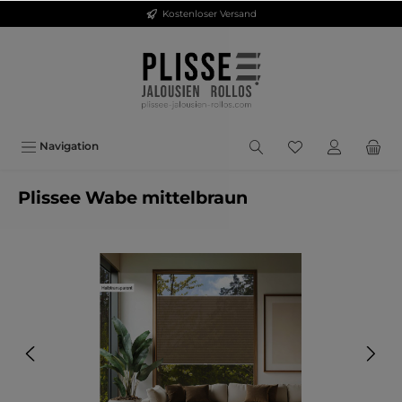
Kostenloser Versand
inhalt springen
Navigation
Plissee Wabe mittelbraun