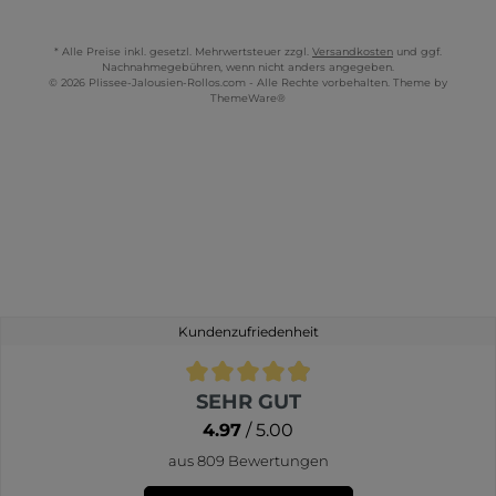
* Alle Preise inkl. gesetzl. Mehrwertsteuer zzgl.
Versandkosten
und ggf.
Nachnahmegebühren, wenn nicht anders angegeben.
© 2026 Plissee-Jalousien-Rollos.com - Alle Rechte vorbehalten. Theme by
ThemeWare®
Kundenzufriedenheit
Durchschnittliche Bewertung von 4.9 von 5 Sternen
SEHR GUT
4.97
/ 5.00
aus 809 Bewertungen