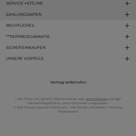
SERVICE-HOTLINE
ZAHLUNGSARTEN
RECHTLICHES
**TIEFPREISGARANTIE
SICHER EINKAUFEN
UNSERE VORTEILE
Vertrag widerrufen
* Alle Preise inkl. gesetzl. Mehrwertsteuer zzgl.
Versandkosten
und ggf.
Nachnahmegebühren, wenn nicht anders angegeben.
© 2026 Plissee-Jalousien-Rollos.com - Alle Rechte vorbehalten. Theme by
ThemeWare®