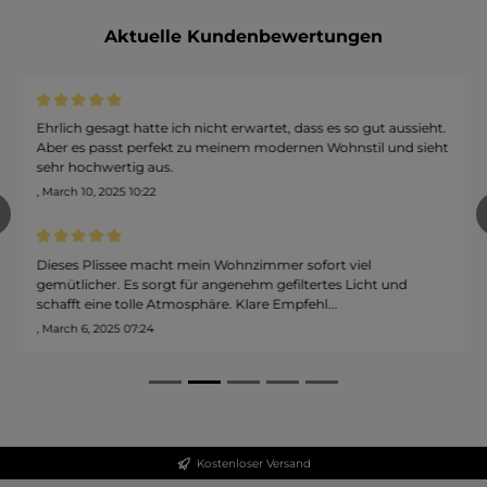
Aktuelle Kundenbewertungen
Durchschnittliche Bewertung von 5 von 5 Sternen
Ehrlich gesagt hatte ich nicht erwartet, dass es so gut aussieht.
Aber es passt perfekt zu meinem modernen Wohnstil und sieht
sehr hochwertig aus.
, March 10, 2025 10:22
revious
Durchschnittliche Bewertung von 5 von 5 Sternen
Dieses Plissee macht mein Wohnzimmer sofort viel
gemütlicher. Es sorgt für angenehm gefiltertes Licht und
schafft eine tolle Atmosphäre. Klare Empfehl...
, March 6, 2025 07:24
Kostenloser Versand