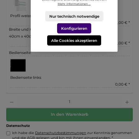
Mehr Informationen ...
Profil weiss
Nur technisch notwendige
0,00 € *
Konfigurieren
Breite und Höhe eingeben
40cm x 40cm = 0.16 m²
Alle Cookies akzeptieren
+ 20,00 € *
Bedienseite
Bedienseite links
0,00 € *
Anzahl
In den Warenkorb
Datenschutz
Ich habe die
Datenschutzbestimmungen
zur Kenntnis genommen
und die
AGB
gelesen und bin mit ihnen einverstanden. *