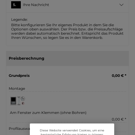
5.
Ihre Nachricht
Legende:
Bitte konfigurieren Sie Ihr eigenes Produkt in dem Sie die
Optionen oben auswählen. Der Preis bzw. die Preisaufschläge
werden dabei automatisch berechnet. Entspricht das Produkt
Ihren Wünschen, so legen Sie es in den Warenkorb.
Preisberechnung
Grundpreis
0,00 € *
Montage
Am Fenster zum Klemmen (ohne Bohren)
0,00 € *
Profilauswahl
Diese Website verwendet Cookies, um eine
bestmögliche Erfahrung bieten zu können.