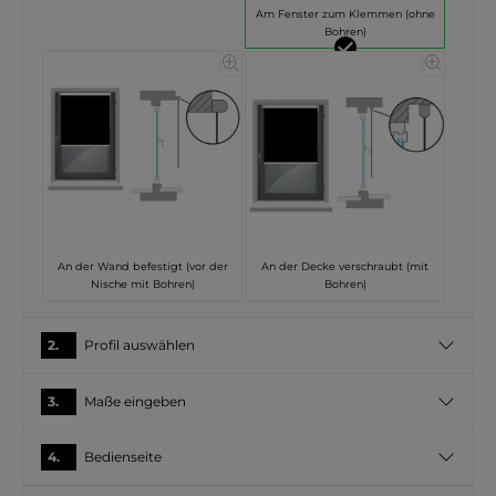
Am Fenster zum Klemmen (ohne
Bohren)
An der Wand befestigt (vor der
An der Decke verschraubt (mit
Nische mit Bohren)
Bohren)
2.
Profil auswählen
3.
Maße eingeben
4.
Bedienseite