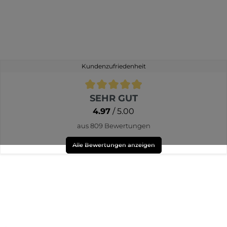
Kundenzufriedenheit
Durchschnittliche Bewertung von 4.9 von 5 Sternen
SEHR GUT
4.97
/ 5.00
aus 809 Bewertungen
Alle Bewertungen anzeigen