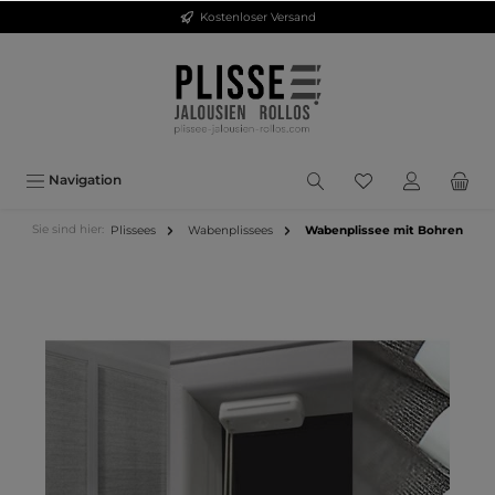
Kostenloser Versand
inhalt springen
Navigation
Sie sind hier:
Plissees
Wabenplissees
Wabenplissee mit Bohren