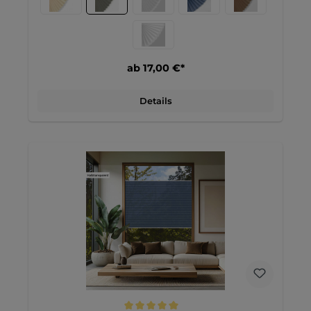
nicht nur für eine stilvolle Optik, sondern unterstützt auch
die Funktionalität, indem er die Lichtverhältnisse im Raum
optimal reguliert. Diese Kombination macht ihn zu einer
vielseitigen Wahl für verschiedene Wohnbereiche.Der
Wabenplisseestoff ist halbtransparent, was ihn ideal für
Räume macht, in denen sowohl Lichtdurchlässigkeit als
ab 17,00 €*
auch Sichtschutz gewünscht sind. Er lässt sanftes
Tageslicht herein, während er neugierige Blicke von außen
abwehrt, und schafft so eine angenehme Atmosphäre. Die
weiße Rückseite trägt zusätzlich zur Hitzeschutz-Funktion
Details
bei, indem sie Sonnenstrahlen effektiv reflektiert und das
Aufheizen des Raumes an heißen Tagen reduziert. Somit
ist dieser Stoff perfekt geeignet für Wohnräume, Büros,
Schlafzimmer oder Kinderzimmer.Das Preis-Leistungs-
Verhältnis dieses Wabenplisseestoffs ist hervorragend. Er
bietet eine stilvolle und funktionale Lösung, ohne dabei
das Budget zu sprengen. Zudem ist der Stoff äußerst
pflegeleicht. Eine einfache Handwäsche bei niedrigen
Temperaturen genügt, um ihn in einwandfreiem Zustand
zu halten. Damit ist dieser Wabenplisseestoff die ideale
Wahl für alle, die Ästhetik, Funktionalität und
unkomplizierte Pflege schätzen.