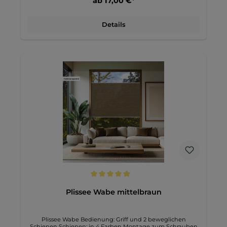
ab 17,00 €*
Tageslicht herein, während er neugierige Blicke von außen
abwehrt, und schafft so eine angenehme Atmosphäre. Die
weiße Rückseite trägt zusätzlich zur Hitzeschutz-Funktion
Details
bei, indem sie Sonnenstrahlen effektiv reflektiert und das
Aufheizen des Raumes an heißen Tagen reduziert. Somit
ist dieser Stoff perfekt geeignet für Wohnräume, Büros,
Schlafzimmer oder Kinderzimmer.Das Preis-Leistungs-
Verhältnis dieses Wabenplisseestoffs ist hervorragend. Er
bietet eine stilvolle und funktionale Lösung, ohne dabei
das Budget zu sprengen. Zudem ist der Stoff äußerst
pflegeleicht. Eine einfache Handwäsche bei niedrigen
Temperaturen genügt, um ihn in einwandfreiem Zustand
zu halten. Damit ist dieser Wabenplisseestoff die ideale
Wahl für alle, die Ästhetik, Funktionalität und
unkomplizierte Pflege schätzen.
Durchschnittliche Bewertung von 5 von 5 Sternen
Plissee Wabe mittelbraun
Plissee Wabe Bedienung: Griff und 2 beweglichen
Schienen Schienen: in 4 Farben Montage zum Schrauben