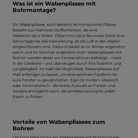
Was ist ein Wabenplissee mit
zu halten. Damit ist dieser Wabenplisseestoff die ideale
Wahl für alle, die Ästhetik, Funktionalität und
Bohrmontage?
unkomplizierte Pflege schätzen.
Ein Wabenplissee, auch bekannt als Honeycomb Plissee,
besteht aus mehreren Stoffschichten, die eine
Wabenstruktur bilden. Diese innovative Bauweise bietet eine
hervorragende Wärmeisolierung, da die Luft in den Waben
eingeschlossen wird. Dadurch bleibt es im Winter angenehm
warm und im Sommer angenehm kühl. Wabenplissees mit
Bohren werden direkt am Fensterrahmen befestigt – meist
in der Glasleiste – und überzeugen durch ihre Stabilität und
Langlebigkeit. Ihr habt die Möglichkeit, Wabenplissees auf
Maß anfertigen zu lassen, um eine optimale Passform für
eure Fenster zu gewährleisten. Egal ob modern, klassisch
oder minimalistisch – die breite Auswahl an Farben und
Designs ermöglicht euch, die perfekte Lösung für jeden
Raum zu finden.
Vorteile von Wabenplissees zum
Bohren
Die Entscheidung für ein Wabenplissee mit Bohrmontage