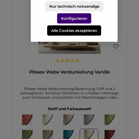
suchen.
Nur technisch notwendige
Konfigurieren
Alle Cookies akzeptieren
Durchschnittliche Bewertung von 4.9 von 5 Sternen
Plissee Wabe Verdunkelung Vanille
Plissee Wabe Verdunkelung Bedienung: Griff und 2
beweglichen Schienen Schienen: in 4 Farben Montage
zum Schrauben und bohrfrei mit Klemmträgern oder
Klebeplatten mögliche Breite bis 110cm mögliche Höhe bis
220cm
Stoff und Farbauswahl